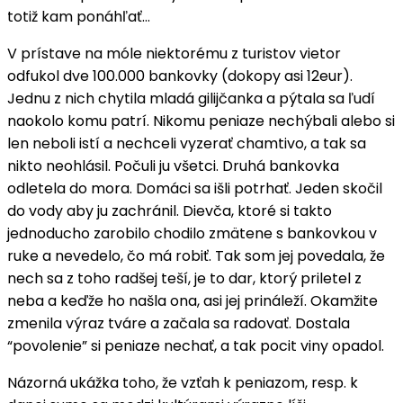
totiž kam ponáhľať…
V prístave na móle niektorému z turistov vietor
odfukol dve 100.000 bankovky (dokopy asi 12eur).
Jednu z nich chytila mladá gilijčanka a pýtala sa ľudí
naokolo komu patrí. Nikomu peniaze nechýbali alebo si
len neboli istí a nechceli vyzerať chamtivo, a tak sa
nikto neohlásil. Počuli ju všetci. Druhá bankovka
odletela do mora. Domáci sa išli potrhať. Jeden skočil
do vody aby ju zachránil. Dievča, ktoré si takto
jednoducho zarobilo chodilo zmätene s bankovkou v
ruke a nevedelo, čo má robiť. Tak som jej povedala, že
nech sa z toho radšej teší, je to dar, ktorý priletel z
neba a keďže ho našla ona, asi jej prináleží. Okamžite
zmenila výraz tváre a začala sa radovať. Dostala
“povolenie” si peniaze nechať, a tak pocit viny opadol.
Názorná ukážka toho, že vzťah k peniazom, resp. k