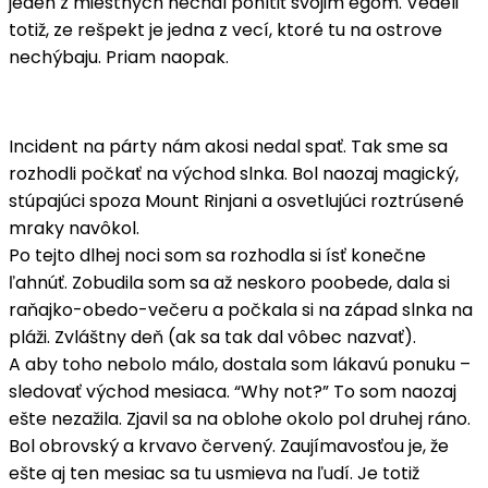
jeden z miestnych nechal pohltiť svojim egom. Vedeli
totiž, ze rešpekt je jedna z vecí, ktoré tu na ostrove
nechýbaju. Priam naopak.
Incident na párty nám akosi nedal spať. Tak sme sa
rozhodli počkať na východ slnka. Bol naozaj magický,
stúpajúci spoza Mount Rinjani a osvetlujúci roztrúsené
mraky navôkol.
Po tejto dlhej noci som sa rozhodla si ísť konečne
ľahnúť. Zobudila som sa až neskoro poobede, dala si
raňajko-obedo-večeru a počkala si na západ slnka na
pláži. Zvláštny deň (ak sa tak dal vôbec nazvať).
A aby toho nebolo málo, dostala som lákavú ponuku –
sledovať východ mesiaca. “Why not?” To som naozaj
ešte nezažila. Zjavil sa na oblohe okolo pol druhej ráno.
Bol obrovský a krvavo červený. Zaujímavosťou je, že
ešte aj ten mesiac sa tu usmieva na ľudí. Je totiž