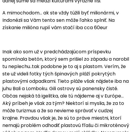
danej sume sa medzi kultúrami výrazne líši.
A mimochodom… ak ste vždy túžili byť milionármi, v
Indonézii sa Vám tento sen môže ľahko splniť. Na
získanie milióna rupií vám stačí iba cca 60eur
Inak ako som už v predchádzajúcom príspevku
spomínala betón, ktorý sem prišiel zo západu a narobil
tu neplechu..tak podobne je to aj s plastom. Verím, že
ste už videli fotky tých špinavých pláží pokrytých
plastovými odpadkami. Tieto pláže však nájdete iba na
juhu Bali a Lomboku. Gili ostrovy sú panensky čisté.
Občas nejaká tá igelitka, ale tú nájdeme aj v Európe…
Aký príbeh je však za tým? Niektorí si myslia, že za to
môže turizmus a že sa nevieme správať v cudzej
krajine. Pravdou však je, že sú to práve miestni, ktorí
nemajú problém odhodiť plastovú fľašu či mikroténový