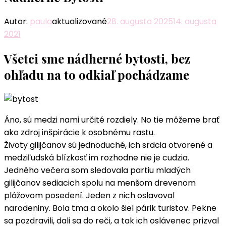
Autor:
paula
aktualizované
28. augusta 2025
14. augusta
2021
Všetci sme nádherné bytosti, bez
ohľadu na to odkiaľ pochádzame
Áno, sú medzi nami určité rozdiely. No tie môžeme brať
ako zdroj inšpirácie k osobnému rastu.
Životy gilijčanov sú jednoduché, ich srdcia otvorené a
medziľudská blízkosť im rozhodne nie je cudzia.
Jedného večera som sledovala partiu mladých
gilijčanov sediacich spolu na menšom drevenom
plážovom posedení. Jeden z nich oslavoval
narodeniny. Bola tma a okolo šiel párik turistov. Pekne
sa pozdravili, dali sa do reči, a tak ich oslávenec prizval