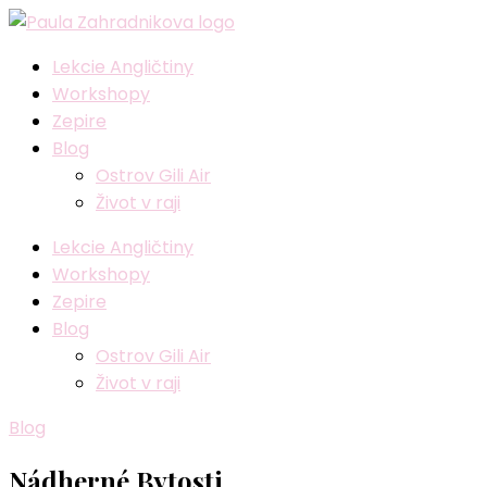
Lekcie Angličtiny
Workshopy
Zepire
Blog
Ostrov Gili Air
Život v raji
Lekcie Angličtiny
Workshopy
Zepire
Blog
Ostrov Gili Air
Život v raji
Blog
Nádherné Bytosti