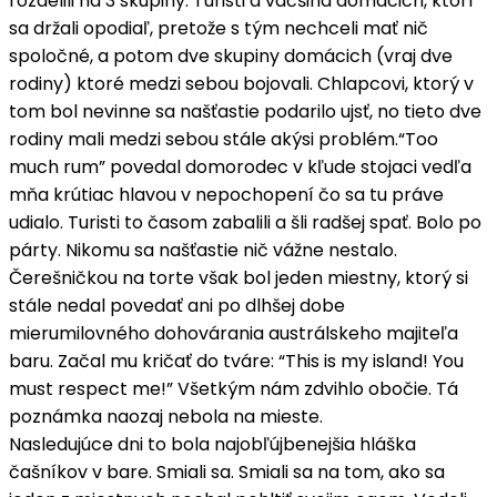
rozdelili na 3 skupiny. Turisti a väčšina domácich, ktorí
sa držali opodiaľ, pretože s tým nechceli mať nič
spoločné, a potom dve skupiny domácich (vraj dve
rodiny) ktoré medzi sebou bojovali. Chlapcovi, ktorý v
tom bol nevinne sa našťastie podarilo ujsť, no tieto dve
rodiny mali medzi sebou stále akýsi problém.“Too
much rum” povedal domorodec v kľude stojaci vedľa
mňa krútiac hlavou v nepochopení čo sa tu práve
udialo. Turisti to časom zabalili a šli radšej spať. Bolo po
párty. Nikomu sa našťastie nič vážne nestalo.
Čerešničkou na torte však bol jeden miestny, ktorý si
stále nedal povedať ani po dlhšej dobe
mierumilovného dohovárania austrálskeho majiteľa
baru. Začal mu kričať do tváre: “This is my island! You
must respect me!” Všetkým nám zdvihlo obočie. Tá
poznámka naozaj nebola na mieste.
Nasledujúce dni to bola najobľújbenejšia hláška
čašníkov v bare. Smiali sa. Smiali sa na tom, ako sa