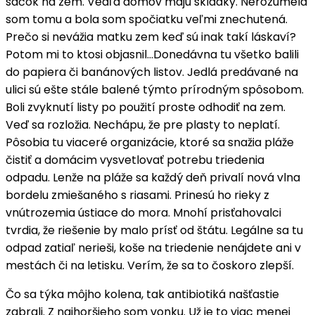
sáčok na zem. Vedľa domov majú skládky. Nerozumela
som tomu a bola som spočiatku veľmi znechutená.
Prečo si nevážia matku zem keď sú inak takí láskaví?
Potom mi to ktosi objasnil…Donedávna tu všetko balili
do papiera či banánových listov. Jedlá predávané na
ulici sú ešte stále balené týmto prírodným spôsobom.
Boli zvyknutí listy po použití proste odhodiť na zem.
Veď sa rozložia. Nechápu, že pre plasty to neplatí.
Pôsobia tu viaceré organizácie, ktoré sa snažia pláže
čistiť a domácim vysvetlovať potrebu triedenia
odpadu. Lenže na pláže sa každý deň privalí nová vlna
bordelu zmiešaného s riasami. Prinesú ho rieky z
vnútrozemia ústiace do mora. Mnohí prisťahovalci
tvrdia, že riešenie by malo prísť od štátu. Legálne sa tu
odpad zatiaľ nerieši, koše na triedenie nenájdete ani v
mestách či na letisku. Verím, že sa to čoskoro zlepší.
Čo sa týka môjho kolena, tak antibiotiká našťastie
zabrali. Z najhoršieho som vonku. Už je to viac menej