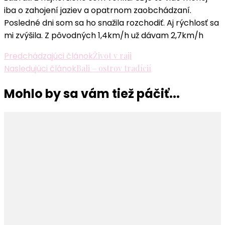
iba o zahojení jaziev a opatrnom zaobchádzaní.
Posledné dni som sa ho snažila rozchodiť. Aj rýchlosť sa
mi zvýšila. Z pôvodných 1,4km/h už dávam 2,7km/h
Navigácia
Predchádzajúci článok
Život v raji
Nasledujúci článok
Bali – ostrov tradícií
v
článku
Mohlo by sa vám tiež páčiť...