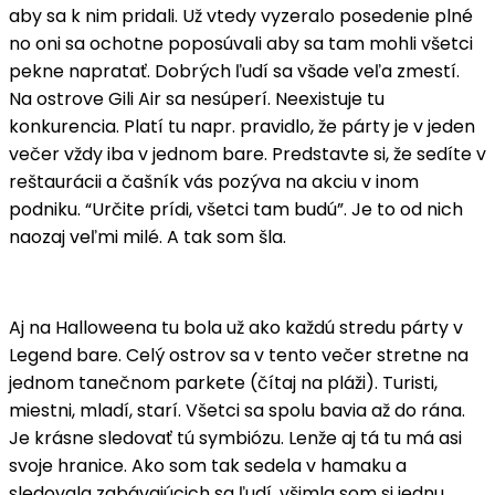
aby sa k nim pridali. Už vtedy vyzeralo posedenie plné
no oni sa ochotne poposúvali aby sa tam mohli všetci
pekne napratať. Dobrých ľudí sa všade veľa zmestí.
Na ostrove Gili Air sa nesúperí. Neexistuje tu
konkurencia. Platí tu napr. pravidlo, že párty je v jeden
večer vždy iba v jednom bare. Predstavte si, že sedíte v
reštaurácii a čašník vás pozýva na akciu v inom
podniku. “Určite prídi, všetci tam budú”. Je to od nich
naozaj veľmi milé. A tak som šla.
Aj na Halloweena tu bola už ako každú stredu párty v
Legend bare. Celý ostrov sa v tento večer stretne na
jednom tanečnom parkete (čítaj na pláži). Turisti,
miestni, mladí, starí. Všetci sa spolu bavia až do rána.
Je krásne sledovať tú symbiózu. Lenže aj tá tu má asi
svoje hranice. Ako som tak sedela v hamaku a
sledovala zabávajúcich sa ľudí, všimla som si jednu