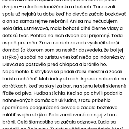
dvojicu – mladá indonéžčanka a beloch. Tancovali
spolu už nejakú tu dobu keď ho dievča začalo bozkávať
a on sa samozrejme nebránil. Ani sa mu nečudujem.
Bola útla, usmievavá, mala bohaté dlhé čierne vlasy a
detskú tvár. Pohľad na nich dvoch bol príjemný. Teda
aspoň pre mňa. Zrazu na nich zozadu vyskočil starší
domáci (o ktorom som sa neskôr dozvedela, že bol jej
strýko) a začal na turistu vrieskať niečo po indonézsky.
Dievča sa postavilo pred chlapca a bránilo ho.
Nepomohlo. K strýkovi sa pridali ďalší miestni a začali
turistu naháňať. Mal riadny strach. Agresia naberala na
obrátkach, keď sa skryl za bar, na stenu leteli sklenené
fľaše od piva. Hudba stíchla. Keď sa po chvíli podarilo
nahnevaných domácich ukľudniť, zrazu pribehlo
spomínané podgurážené dievča a začalo bezhlavo
mlátiť svojho strýka. Bola zamilovaná a on jej v tom
bránil. Celá šlamastika sa začala odznova. Ľudia sa