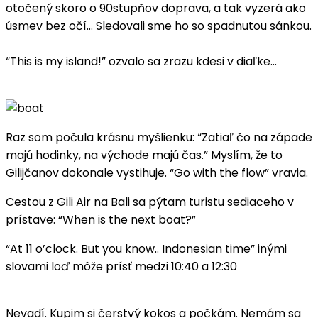
otočený skoro o 90stupňov doprava, a tak vyzerá ako
úsmev bez očí… Sledovali sme ho so spadnutou sánkou.
“This is my island!” ozvalo sa zrazu kdesi v diaľke…
Raz som počula krásnu myšlienku: “Zatiaľ čo na západe
majú hodinky, na východe majú čas.” Myslím, že to
Gilijčanov dokonale vystihuje. “Go with the flow” vravia.
Cestou z Gili Air na Bali sa pýtam turistu sediaceho v
prístave: “When is the next boat?”
“At 11 o’clock. But you know.. Indonesian time” inými
slovami loď môže prísť medzi 10:40 a 12:30
Nevadí. Kupim si čerstvý kokos a počkám. Nemám sa